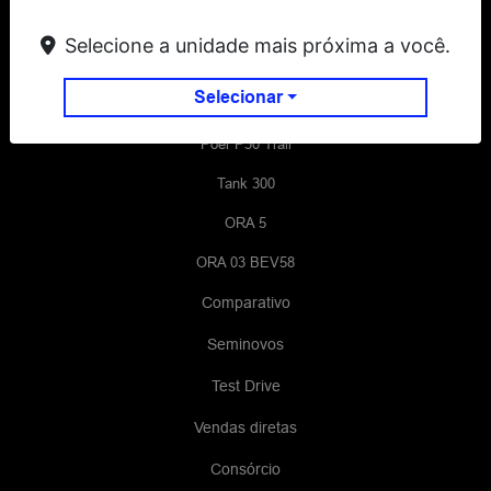
Wey 07 Dark Edition
Selecione a unidade mais próxima a você.
Poer P30 Pro
Selecionar
Poer P30 Exclusive
Poer P30 Trail
Tank 300
ORA 5
ORA 03 BEV58
Comparativo
Seminovos
Test Drive
Vendas diretas
Consórcio