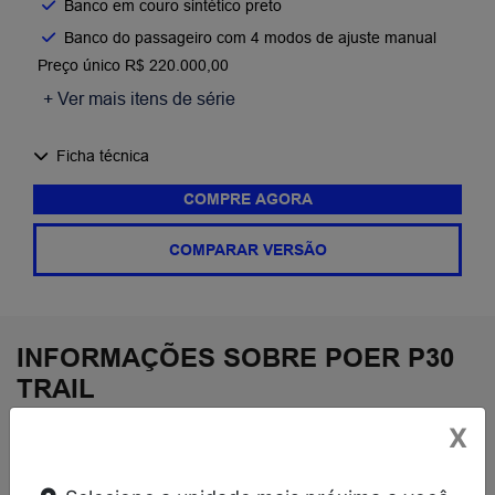
Banco em couro sintético preto​
Banco do passageiro com 4 modos de ajuste manual
Preço único R$ 220.000,00
+ Ver mais itens de série
Ficha técnica
COMPRE AGORA
COMPARAR VERSÃO
INFORMAÇÕES SOBRE POER P30
TRAIL
X
DESTAQUES