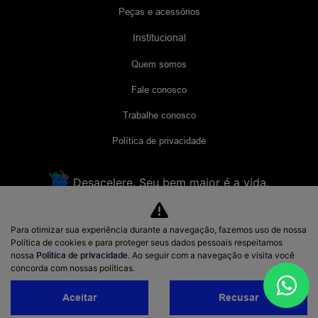
Peças e acessórios
Institucional
Quem somos
Fale conosco
Trabalhe conosco
Política de privacidade
Desacelere. Seu bem maior é a vida.
Para otimizar sua experiência durante a navegação, fazemos uso de nossa
Lyra comércio de Veículos
Política de cookies e para proteger seus dados pessoais respeitamos
48.956.621/0001-70
nossa
Política de privacidade
. Ao seguir com a navegação e visita você
concorda com nossas políticas.
Aceitar
Recusar
Desenvolvido pela DEALERSPACE ® Direitos Reservados.