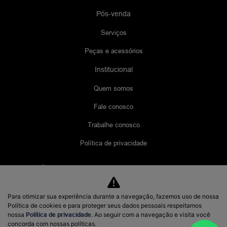
Pós-venda
Serviços
Peças e acessórios
Institucional
Quem somos
Fale conosco
Trabalhe conosco
Política de privacidade
Desacelere. Seu bem maior é a vida.
Para otimizar sua experiência durante a navegação, fazemos uso de nossa
Política de cookies e para proteger seus dados pessoais respeitamos
Lyra comércio de Veículos
nossa
Política de privacidade
. Ao seguir com a navegação e visita você
48.956.621/0001-70
concorda com nossas políticas.