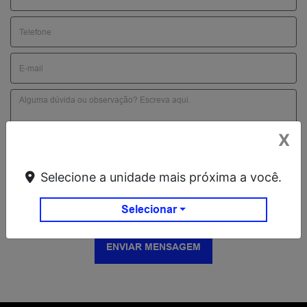
X
Preferência de contato:
Whatsapp
Telefone
Email
Selecione a unidade mais próxima a você.
Li e aceito a
Política de Privacidade
e concordo em receber
comunicações da concessionária.
Selecionar
ENVIAR MENSAGEM