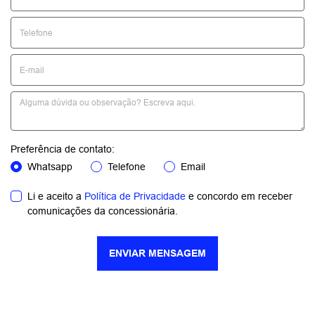
VENDAS DIRETAS
Encontre aqui os veículos perfeitos para atender às suas
necessidades, com a qualidade e confiança que só a nossa
marca pode oferecer. Trabalhamos com modelos que aliam
tecnologia, conforto e excelente custo-benefício.
Para garantir a melhor solução para você, basta preencher o
formulário abaixo. Nossa equipe entrará em contato rapidamente
para ajudá-lo a realizar o sonho de ter o veículo ideal!