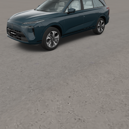
alimentos na temperatura ideal
6 Airbags
Sistema de Frenagem e Controle de Frenagem Integrado
Mitigação de colisão secundária
ADAS 2+: Condução Semiautônoma e
Hardware
12 sensores ultrassônicos, 5 radares e 5 câmeras de alta