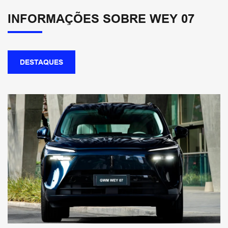
HAVAL H6 PHEV19 Flex
Haval H6 GT Flex
Haval H6 PHEV35 Flex
Tank 300
ORA 5
ORA 03 BEV58
Poer P30 Exclusive
Poer P30 Trail
Wey 07 Dark Edition
Wey 07
Comparativo
Seminovos