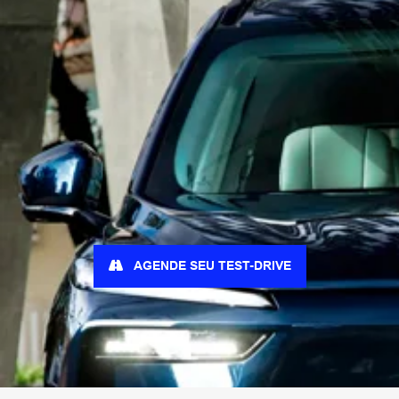
Tecnologia e conectividade
Sistema Multimídia com 14,6" Navegação intuitiva e alta
definição
Painel com 12,3" Cockpit digital personalizável e de fácil
leitura
Coffee OS 3 Geração mais atualizada do sistema exclusivo
da GWM com foco em inovação e para oferecer a melhor
experiência ao usuário