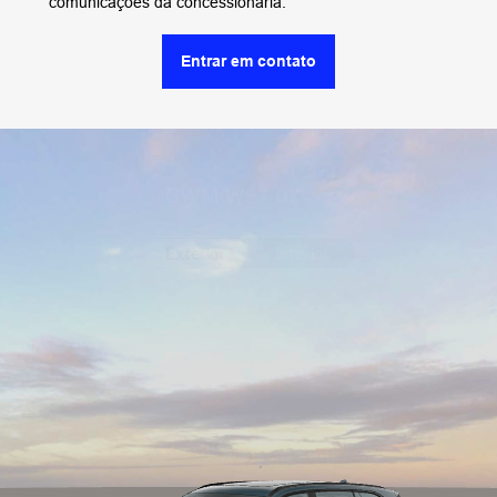
Conforto e experiência de luxo
Função de massagem, ventilação e aquecimento nos
bancos
8 tipos de massagem
3 zonas de ar condicionado
Redução de ruído interno de 4 a 10dB
Thermal Box Conveniência para manter bebidas e