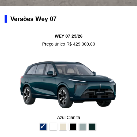
definição.
VER TELEFONES
AGENDE SEU TEST-DRIVE
APAIXONE-SE DE TODOS OS
ÂNGULOS