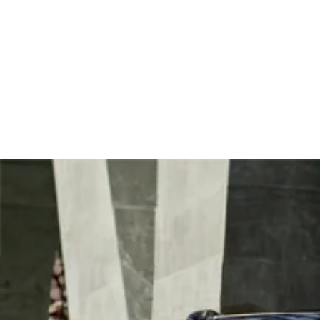
incomparável e tecnologia Hi4 (Sistema Híbrido Inteligente de
Tração Integral). O novo SUV híbrido de luxo da ​GWM oferece
uma experiência única e se supera a cada detalhe para te
surpreender.
Design e acabamento
Roda aro 21: Impõe presença e esportividade
Maçaneta retrátil: Design elegante e aerodinâmico