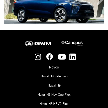
Anterior
Próx
Novos
Haval H9 Selection
Haval H9
Haval H6 Hev One Flex
Haval H6 HEV2 Flex