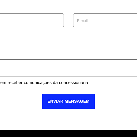
GWM CANOPUS - TANGARÁ DA
SERRA
Avenida Presidente Tancredo de Almeida Neves,
1105E - Jardim Goiás
Tangará da Serra - Mato Grosso
Como chegar
Central de Vendas Digitais
Central de Agendamento
0800 065 4009
(65) 4009-7665
HORÁRIOS DE FUNCIONAMENTO
Geral
Seg a Sex - 08h - 18h
Sábado 08h - 12h.
Mais informações sobre essa loja