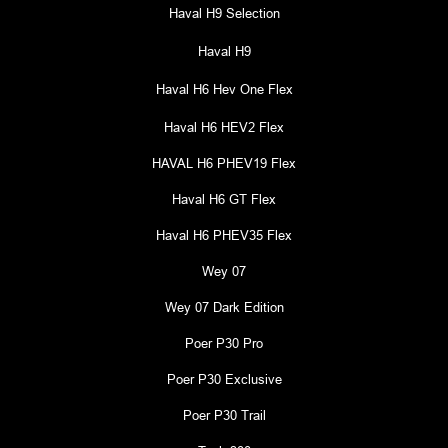
promotores. Nas mídias e redes sociais Somos um Grupo com
forte presença no meio virtual, assim em muitas de nossas
campanhas nas redes e mídias sociais, para que seja possível
usufruir dos benefícios e vantagens oferecidas ou até “seguir”,
“curtir” e interagir com nossas empresas, será necessário
informar alguns dados pessoais. Contratação de Pessoal nos
processos de recrutamento e seleção de pessoal, banco de
currículos, divulgação de postos de trabalho, na captação de
recursos humanos, na contratação de pessoal para atender às
exigências legais e regulatórias, integração com órgãos e
instituições públicas de gestão e administração de benefícios
trabalhistas e sociais. Compartilhando dados pessoais para
cumprimento das obrigações de empregador, e na relação com
operadoras de planos de saúde, instituições financeiras e outros
parceiros na oferta de vantagens e benefícios aos nossos
funcionários.
POR QUANTO TEMPO OS DADOS SÃO TRATADOS E/OU
ARMAZENADOS?
Os dados pessoais serão mantidos em nosso banco de dados
por tempo indeterminado, ou até que seja solicitada a exclusão