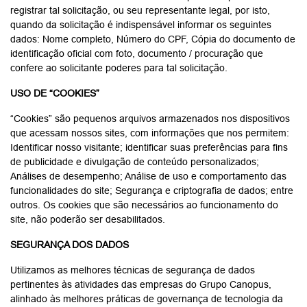
DEFINIÇÕES
Grupo Canopus econômico ao qual pertencem as empresas a:
GWM, Chery, Nissan, Honda, BMW, MINI, Toyota, Betria,
Canopus Energia Solar, Boreal, Atacado de peças, Funilária,
Instituto Canopus. . Atonimização Ato de tornar os dados
pessoais ocultos ou inacessíveis a terceiros. Cookies Na tradução
literal “biscoitos”; No uso por sites da internet, são pequenos
arquivos no formato de texto, gravados no dispositivo cliente (de
quem acessa o site), que armazenam informações importantes
para o correto funcionamento do site, entre outras
funcionalidades. COMO TRATAMOS OS DADOS PESSOAIS
Para cumprimentos das obrigações legais, exigidas pela
legislação vigente, por exemplo, para emissão de pedidos de
venda, notas fiscais, ordens de serviço, análises estatísticas,
contratação de pessoal, administração financeira, relacionamento
com o cliente, pesquisas de satisfação, envio de material
promocional de vendas, campanhas de marketing e divulgações
diversas através de nossos canais convencionais e digitais.
ONDE COLETAMOS DADOS PESSOAIS?