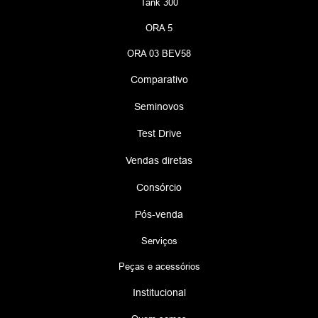
ou anonimização, observados os prazos exigidos pela legislação
para fins de cumprimento de obrigação legal, assim como as
exceções tratadas pela legislação.
COMPARTILHAMENTO DE DADOS PESSOAIS
As empresas do Grupo Canopus sempre buscam a excelência no
atendimento aos nossos clientes, e também na agregação de
valor aos nossos produtos e serviços, neste sentido firmamos
parcerias com montadoras, instituições financeiras, prestadores
de serviço, fornecedores de produtos, operadoras de crédito,
corretoras de seguro, instituições de proteção ao crédito, órgãos
e instituições públicas, entre outros. Assim os dados pessoais
poderão ser compartilhados nas seguintes situações:
a. Na contratação de seguros, solicitação de crédito financeiro,
serviços de despachante, aquisição de acessórios;
b. Na emissão de nota fiscal e/ou ordem de serviço (obrigação
legal);
c. Na proteção dos interesses das empresas do Grupo Canopus,
em processos administrativos, de proteção ao crédito ou ações
judiciais;
d. Mediante ordem judicial.