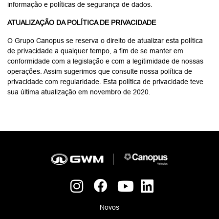
Atendimento presencial Quando em visita uma de nossas lojas,
em busca de informações ou para aquisição de nossos produtos
e serviços, através de fichas de cadastro, cadastro automatizado,
ou por um de nossos funcionários, para registro do interesse e
consequente atendimento de sua solicitação; Atendimento
telefônico (SAC / CRM) Ao entrar em contato conosco, serão
solicitados os dados necessários para sua identificação, durante
o atendimento ou na recuperação de informações em nosso
banco de dados. Da mesma forma que ao realizarmos um
contato ativo com o objetivo de esclarecimento de dúvidas a
respeito do produto e/ou serviço adquirido, ou para a oferta de
produtos e serviços. Os contatos telefônicos poderão ser
gravados, com o objetivo de sanar qualquer ocorrência que
possa surgir antes, durante ou após a venda de veículos ou
peças e/ou prestação de serviços em nossas oficinas.
Campanhas e eventos de marketing Durante eventos
promocionais das marcas que representamos, por meio de
preenchimento de formulários de cadastro, em meios físicos ou
dispositivos eletrônicos (computadores, tablets e smartphones),
ou pela abordagem de um de nossos funcionários e/ou