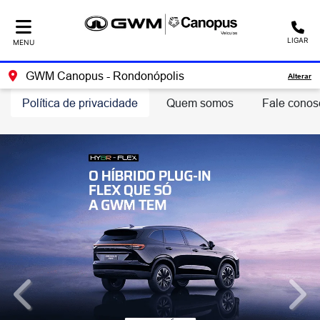
LIGAR
MENU
GWM Canopus - Rondonópolis
Alterar
Política de privacidade
Quem somos
Fale conos
templates.template-01.components.carousel.texts.control_
temp