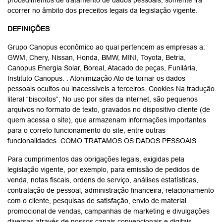
procedimentos de tratamento de dados pessoais, somente irá
ocorrer no âmbito dos preceitos legais da legislação vigente.
DEFINIÇÕES
Grupo Canopus econômico ao qual pertencem as empresas a:
GWM, Chery, Nissan, Honda, BMW, MINI, Toyota, Betria,
Canopus Energia Solar, Boreal, Atacado de peças, Funilária,
Instituto Canopus. . Atonimização Ato de tornar os dados
pessoais ocultos ou inacessíveis a terceiros. Cookies Na tradução
literal “biscoitos”; No uso por sites da internet, são pequenos
arquivos no formato de texto, gravados no dispositivo cliente (de
quem acessa o site), que armazenam informações importantes
para o correto funcionamento do site, entre outras
funcionalidades. COMO TRATAMOS OS DADOS PESSOAIS
Para cumprimentos das obrigações legais, exigidas pela
legislação vigente, por exemplo, para emissão de pedidos de
venda, notas fiscais, ordens de serviço, análises estatísticas,
contratação de pessoal, administração financeira, relacionamento
com o cliente, pesquisas de satisfação, envio de material
promocional de vendas, campanhas de marketing e divulgações
diversas através de nossos canais convencionais e digitais.