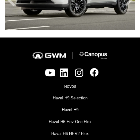
Anterior
Próx
Novos
Haval H9 Selection
Haval H9
Haval H6 Hev One Flex
Haval H6 HEV2 Flex