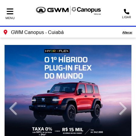
LIGAR
MENU
GWM Canopus - Cuiabá
Alterar
templates.template-01.components.carousel.texts.contro
templa