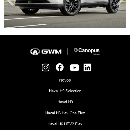
Anterior
Próx
Novos
Haval H9 Selection
Haval H9
Haval H6 Hev One Flex
Haval H6 HEV2 Flex