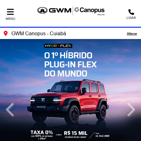
LIGAR
MENU
GWM Canopus - Cuiabá
Alterar
templates.template-01.components.carousel.texts.control_
temp