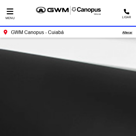
LIGAR
MENU
GWM Canopus - Cuiabá
Alterar