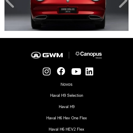
Anterior
Próx
Novos
Haval H9 Selection
Haval H9
Haval H6 Hev One Flex
Haval H6 HEV2 Flex