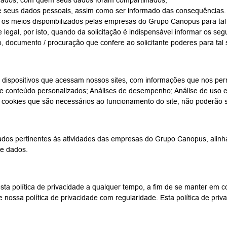
 dados, com quem seus dados foram compartilhados;
de seus dados pessoais, assim como ser informado das consequências.
do os meios disponibilizados pelas empresas do Grupo Canopus para tal f
nte legal, por isto, quando da solicitação é indispensável informar os
, documento / procuração que confere ao solicitante poderes para tal s
spositivos que acessam nossos sites, com informações que nos permitem
 de conteúdo personalizados; Análises de desempenho; Análise de uso 
s cookies que são necessários ao funcionamento do site, não poderão s
ados pertinentes às atividades das empresas do Grupo Canopus, alin
de dados.
esta política de privacidade a qualquer tempo, a fim de se manter em 
nossa política de privacidade com regularidade. Esta política de pri