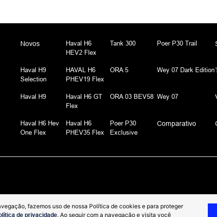
Haval H6
Tank 300
Poer P30 Trail
Novos
HEV2 Flex
Haval H9
HAVAL H6
ORA 5
Wey 07 Dark Edition
Selection
PHEV19 Flex
Haval H9
Haval H6 GT
ORA 03 BEV58
Wey 07
Flex
Haval H6 Hev
Haval H6
Poer P30
Comparativo
One Flex
PHEV35 Flex
Exclusive
avegação, fazemos uso de nossa Política de cookies e para proteger
olítica de privacidade
. Ao seguir com a navegação e visita você