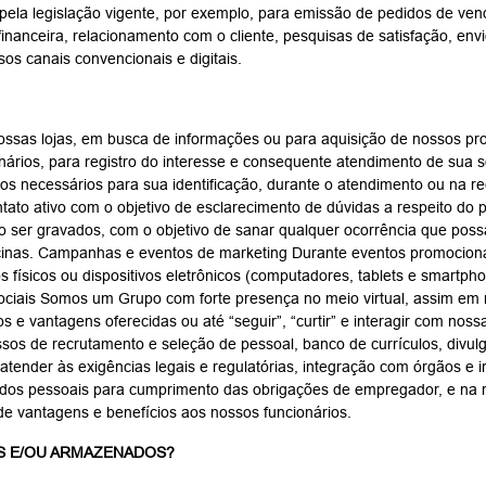
ela legislação vigente, por exemplo, para emissão de pedidos de venda
 financeira, relacionamento com o cliente, pesquisas de satisfação, e
os canais convencionais e digitais.
sas lojas, em busca de informações ou para aquisição de nossos prod
ários, para registro do interesse e consequente atendimento de sua s
ados necessários para sua identificação, durante o atendimento ou na
o ativo com o objetivo de esclarecimento de dúvidas a respeito do pr
ão ser gravados, com o objetivo de sanar qualquer ocorrência que poss
icinas. Campanhas e eventos de marketing Durante eventos promocion
 físicos ou dispositivos eletrônicos (computadores, tablets e smart
sociais Somos um Grupo com forte presença no meio virtual, assim e
ios e vantagens oferecidas ou até “seguir”, “curtir” e interagir com no
os de recrutamento e seleção de pessoal, banco de currículos, divul
ender às exigências legais e regulatórias, integração com órgãos e in
 dados pessoais para cumprimento das obrigações de empregador, e na
a de vantagens e benefícios aos nossos funcionários.
S E/OU ARMAZENADOS?