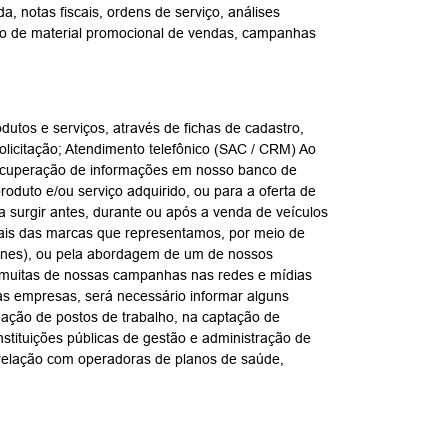
, notas fiscais, ordens de serviço, análises
nvio de material promocional de vendas, campanhas
utos e serviços, através de fichas de cadastro,
olicitação; Atendimento telefônico (SAC / CRM) Ao
 recuperação de informações em nosso banco de
oduto e/ou serviço adquirido, ou para a oferta de
a surgir antes, durante ou após a venda de veículos
ais das marcas que representamos, por meio de
phones), ou pela abordagem de um de nossos
m muitas de nossas campanhas nas redes e mídias
ssas empresas, será necessário informar alguns
gação de postos de trabalho, na captação de
stituições públicas de gestão e administração de
 relação com operadoras de planos de saúde,