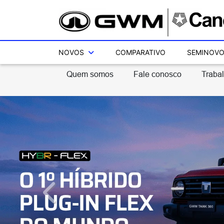
NOVOS
COMPARATIVO
SEMINOV
Quem somos
Fale conosco
Traba
templates.template-01.components.carousel.texts