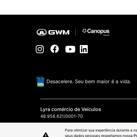
Desacelere. Seu bem maior é a vida.
Lyra comércio de Veículos
48.956.621/0001-70
Para otimizar sua experiência durante a n
seus dados pessoais respeitamos nossa
P