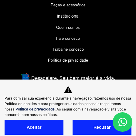
Peças e acessórios
Institucional
Quem somos
Fale conosco
Trabalhe conosco
Política de privacidade
Desacelere. Seu bem maior é a vida.
Para otimizar sua experiência durante a navegação, fazemos uso de nossa
Lyra comércio de Veículos
Política de cookies e para proteger seus dados pessoais respeitamos
48.956.621/0002-50
nossa
Política de privacidade
. Ao seguir com a navegação e visita você
concorda com nossas políticas.
Aceitar
Recusar
Desenvolvido pela DEALERSPACE ® Direitos Reservados.