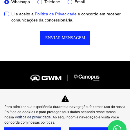
Whatsapp
Telefone
Email
Li e aceito a
Política de Privacidade
e concordo em receber
comunicações da concessionária.
ENVIAR MENSAGEM
Novos
Para otimizar sua experiência durante a navegação, fazemos uso de nossa
Política de cookies e para proteger seus dados pessoais respeitamos
nossa
. Ao seguir com a navegação e visita você
Haval H9 Selection
Política de privacidade
concorda com nossas políticas.
Haval H9