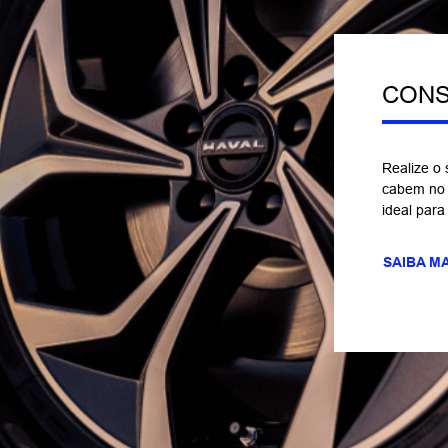
CONS
Realize o
cabem no 
ideal par
SAIBA M