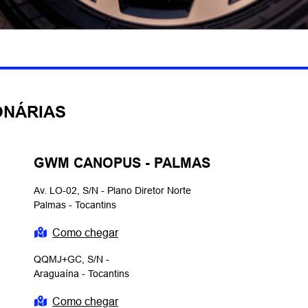
ONÁRIAS
GWM CANOPUS - PALMAS
Av. LO-02, S/N - Plano Diretor Norte
Palmas - Tocantins
Como chegar
QQMJ+GC, S/N -
Araguaína - Tocantins
Como chegar