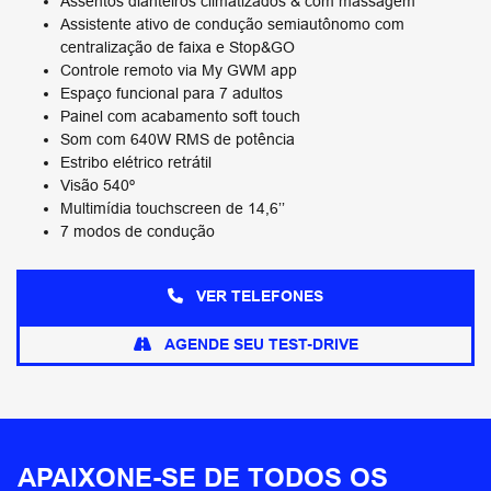
Assentos dianteiros​ climatizados & com​ massagem​
Assistente ativo de condução semiautônomo com
centralização de faixa e Stop&GO
Controle remoto​ via My GWM app​
Espaço funcional para 7 adultos​
Painel com acabamento soft touch​
Som com 640W RMS de potência
Estribo elétrico retrátil
Visão 540º
Multimídia touchscreen de 14,6’’
7 modos de condução
VER TELEFONES
AGENDE SEU TEST-DRIVE
APAIXONE-SE DE TODOS OS