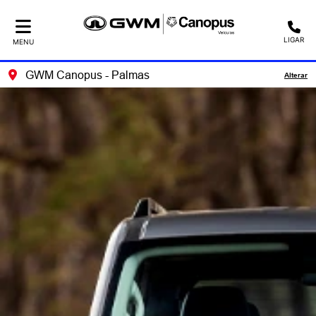
LIGAR
MENU
GWM Canopus - Palmas
Alterar