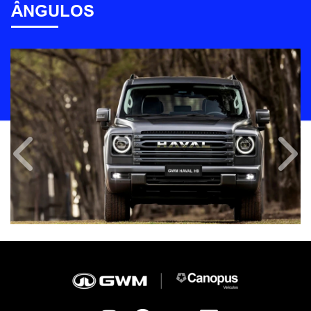
ÂNGULOS
Anterior
Próx