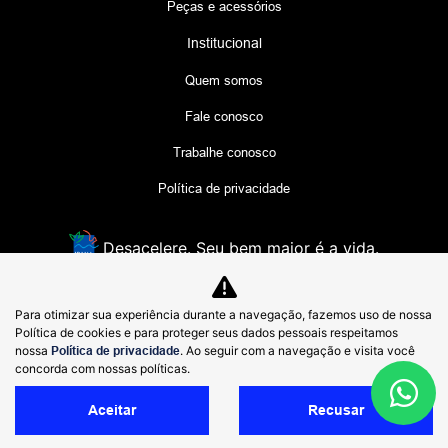
Peças e acessórios
Institucional
Quem somos
Fale conosco
Trabalhe conosco
Política de privacidade
Desacelere. Seu bem maior é a vida.
Para otimizar sua experiência durante a navegação, fazemos uso de nossa
Lyra comércio de Veículos
Política de cookies e para proteger seus dados pessoais respeitamos
48.956.621/0002-50
nossa
Política de privacidade
. Ao seguir com a navegação e visita você
concorda com nossas políticas.
Aceitar
Recusar
Desenvolvido pela DEALERSPACE ® Direitos Reservados.