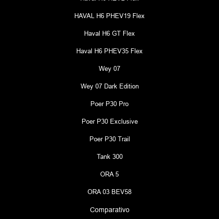
Nex
Exterior Branco Ágata / Interior Bege
EXTERIOR
Abertura do porta-malas com sistema “free-hands”
Abertura da tampa de abastecimento elétrico
Sensor de chuva
Frisos do teto em “black piano”