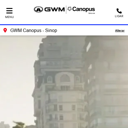
LIGAR
MENU
GWM Canopus - Sinop
Alterar